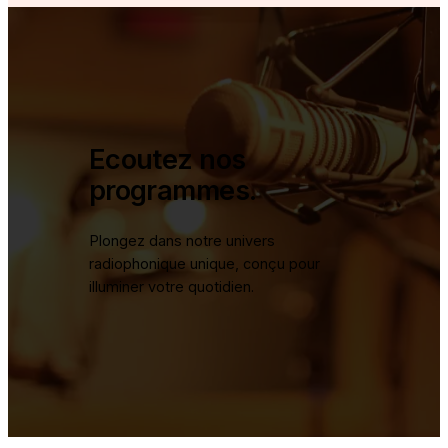
Ecoutez nos
programmes.
Plongez dans notre univers
radiophonique unique, conçu pour
illuminer votre quotidien.